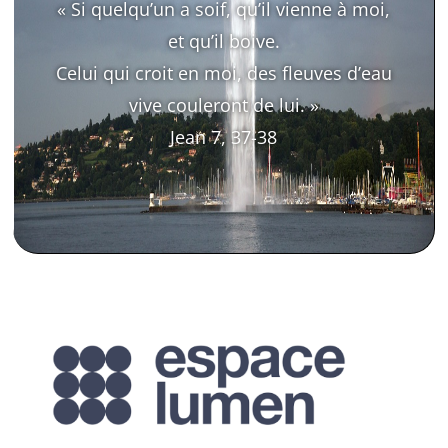
« Si quelqu’un a soif, qu’il vienne à moi,
et qu’il boive.
Celui qui croit en moi, des fleuves d’eau
vive couleront de lui. »
Jean 7, 37-38