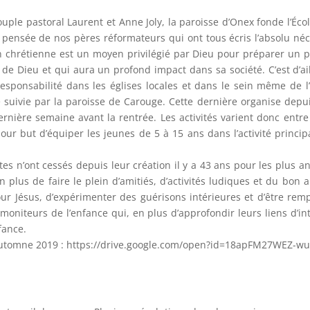
 couple pastoral Laurent et Anne Joly, la paroisse d’Onex fonde l’É
 pensée de nos pères réformateurs qui ont tous écris l’absolu néce
on chrétienne est un moyen privilégié par Dieu pour préparer un pe
 Dieu et qui aura un profond impact dans sa société. C’est d’aill
esponsabilité dans les églises locales et dans le sein même de l’
e suivie par la paroisse de Carouge. Cette dernière organise depu
dernière semaine avant la rentrée. Les activités varient donc entr
r but d’équiper les jeunes de 5 à 15 ans dans l’activité principa
 n’ont cessés depuis leur création il y a 43 ans pour les plus anci
 plus de faire le plein d’amitiés, d’activités ludiques et du bo
our Jésus, d’expérimenter des guérisons intérieures et d’être rem
oniteurs de l’enfance qui, en plus d’approfondir leurs liens d’in
fance.
’automne 2019 : https://drive.google.com/open?id=18apFM27WEZ-w