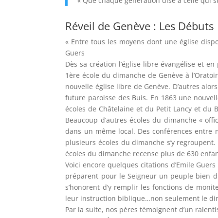
« Que chaque génération dise à celle qui 
Réveil de Genève : Les Débuts
« Entre tous les moyens dont une église dispos
Guers
Dès sa création l’église libre évangélise et e
1ère école du dimanche de Genève à l’Oratoir
nouvelle église libre de Genève. D’autres alor
future paroisse des Buis. En 1863 une nouvell
écoles de Châtelaine et du Petit Lancy et du B
Beaucoup d’autres écoles du dimanche « offici
dans un même local. Des conférences entre mo
plusieurs écoles du dimanche s’y regroupent.
écoles du dimanche recense plus de 630 enfa
Voici encore quelques citations d’Emile Guer
préparent pour le Seigneur un peuple bien di
s’honorent d’y remplir les fonctions de moni
leur instruction biblique…non seulement le di
Par la suite, nos pères témoignent d’un ralenti