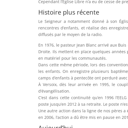
Cependant l’Église Libre n’a eu de cesse de p
Histoire plus récente
Le Seigneur a notamment donné à son Église
rencontres d’enfants, et réalise des enregis
diffusés par le moyen de la radio.
En 1976, le pasteur Jean Blanc arrivé aux Bui
Droite. Ils mettent en place quelques années p
en matériel pour les communautés.
Dans cette même période, lors des conventions 
les enfants. On enregistre plusieurs baptêmes
camps d’enfants à pentecôte ont perduré avec 
À Versoix, dès leur arrivée en 1995, le coup
d’évangélisation.
C’est dans cette continuité qu’en 1996 l’EEL
poste jusqu’en 2012 à sa retraite. Le poste n’e
Une autre action dans la ligne de nos pères a 
en 2006, l’action a dû être mis en pause en 2
Aujourd’hui