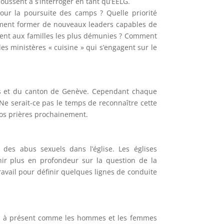
oussent à s’interroger en tant qu’EELG.
r la poursuite des camps ? Quelle priorité
ent former de nouveaux leaders capables de
ment aux familles les plus démunies ? Comment
s ministères « cuisine » qui s’engagent sur le
sses et du canton de Genève. Cependant chaque
Ne serait-ce pas le temps de reconnaître cette
 nos prières prochainement.
 des abus sexuels dans l’église. Les églises
r plus en profondeur sur la question de la
avail pour définir quelques lignes de conduite
dès à présent comme les hommes et les femmes