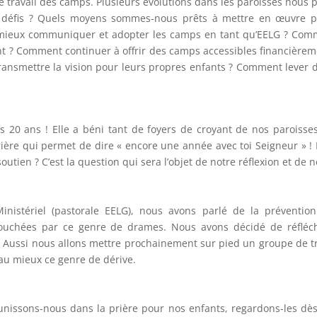
le travail des camps. Plusieurs évolutions dans les paroisses nous p
défis ? Quels moyens sommes-nous prêts à mettre en œuvre pou
mieux communiquer et adopter les camps en tant qu’EELG ? Comm
ent ? Comment continuer à offrir des camps accessibles financière
ansmettre la vision pour leurs propres enfants ? Comment lever de
es 20 ans ! Elle a béni tant de foyers de croyant de nos paroi
rière qui permet de dire « encore une année avec toi Seigneur » ! 
utien ? C’est la question qui sera l’objet de notre réflexion et de
nistériel (pastorale EELG), nous avons parlé de la prévention
ouchées par ce genre de drames. Nous avons décidé de réfléchi
 Aussi nous allons mettre prochainement sur pied un groupe de tr
 au mieux ce genre de dérive.
… unissons-nous dans la prière pour nos enfants, regardons-les 