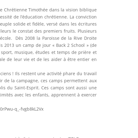
cole Chrétienne Timothée dans la vision biblique
ssité de l’éducation chrétienne. La conviction
uple solide et fidèle, versé dans les écritures
eurs le constat des premiers fruits. Plusieurs
école. Dès 2008 la Paroisse de la Rive Droite
is 2013 un camp de jour « Back 2 School » (de
e sport, musique, études et temps de prière et
le de leur vie et de les aider à être entier en
ens ! Ils restent une activité phare du travail
n air de la campagne, ces camps permettent aux
plis du Saint-Esprit. Ces camps sont aussi une
timités avec les enfants, apprennent à exercer
u0rPwu-q_-fvgb8kL2Vx