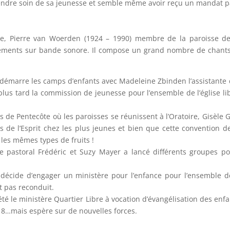
rendre soin de sa jeunesse et semble même avoir reçu un mandat pa
, Pierre van Woerden (1924 – 1990) membre de la paroisse des
trements sur bande sonore. Il compose un grand nombre de chants
s démarre les camps d’enfants avec Madeleine Zbinden l’assistante 
lus tard la commission de jeunesse pour l’ensemble de l’église li
de Pentecôte où les paroisses se réunissent à l’Oratoire, Gisèle 
 de l’Esprit chez les plus jeunes et bien que cette convention d
les mêmes types de fruits !
le pastoral Frédéric et Suzy Mayer a lancé différents groupes 
G décide d’engager un ministère pour l’enfance pour l’ensemble de
st pas reconduit.
été le ministère Quartier Libre à vocation d’évangélisation des en
018…mais espère sur de nouvelles forces.