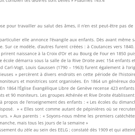
suit combien tes œuvres sont belles » Psaumes 145.4
e pour travailler au salut des âmes, il n’en est peut-être pas de
n particulier elle annonce l’évangile aux enfants. Dès avant même s
e. Sur ce modèle, d’autres furent créées : à Coutances vers 1840.
s prirent naissance à la Croix d’Or et au Bourg de Four en 1850 p
e école démarra sous la salle de la Rive Droite avec 154 enfants 
d Carl-Vogt, Louis Gaussen (1790 – 1963) furent également à l’orig
euses » percèrent à divers endroits en cette période de l’histoi
niteurs et monitrices sont organisées. En 1864 un généreux donat
 En 1864 l’Église Évangélique Libre de Genève recense 423 enfants
nts et 90 moniteurs. Les groupes Athénée et Rive Droite établis
s à propos de l’enseignement des enfants : « Les écoles du dimanc
sposé. » « Elles sont comme autant de pépinières où se recruten
teurs. » Aux parents : « Soyons-nous même les premiers catéchète
manche, mais tous les jours de la semaine »
ssement du zèle au sein des EELG ; constaté dès 1909 et qui atteint